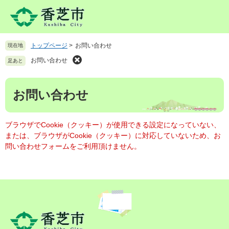
ペ
メ
ー
ニ
ジ
ュ
の
ー
トップページ
>
お問い合わせ
現在地
先
を
頭
飛
お問い合わせ
足あと
で
ば
す
し
本
。
て
お問い合わせ
文
本
文
へ
ブラウザでCookie（クッキー）が使用できる設定になっていない、
または、ブラウザがCookie（クッキー）に対応していないため、お
問い合わせフォームをご利用頂けません。