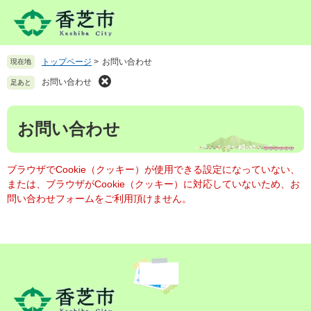
ペ
メ
ー
ニ
ジ
ュ
の
ー
トップページ
>
お問い合わせ
現在地
先
を
頭
飛
お問い合わせ
足あと
で
ば
す
し
本
。
て
お問い合わせ
文
本
文
へ
ブラウザでCookie（クッキー）が使用できる設定になっていない、
または、ブラウザがCookie（クッキー）に対応していないため、お
問い合わせフォームをご利用頂けません。