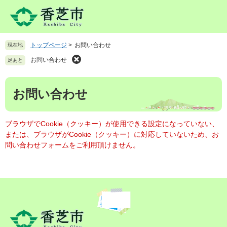
ペ
メ
ー
ニ
ジ
ュ
の
ー
トップページ
>
お問い合わせ
現在地
先
を
頭
飛
お問い合わせ
足あと
で
ば
す
し
本
。
て
お問い合わせ
文
本
文
へ
ブラウザでCookie（クッキー）が使用できる設定になっていない、
または、ブラウザがCookie（クッキー）に対応していないため、お
問い合わせフォームをご利用頂けません。