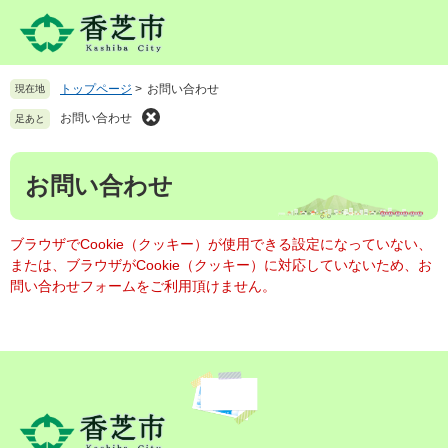
ペ
メ
ー
ニ
ジ
ュ
の
ー
トップページ
>
お問い合わせ
現在地
先
を
頭
飛
お問い合わせ
足あと
で
ば
す
し
本
。
て
お問い合わせ
文
本
文
へ
ブラウザでCookie（クッキー）が使用できる設定になっていない、
または、ブラウザがCookie（クッキー）に対応していないため、お
問い合わせフォームをご利用頂けません。