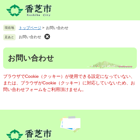
ペ
メ
ー
ニ
ジ
ュ
の
ー
トップページ
>
お問い合わせ
現在地
先
を
頭
飛
お問い合わせ
足あと
で
ば
す
し
本
。
て
お問い合わせ
文
本
文
へ
ブラウザでCookie（クッキー）が使用できる設定になっていない、
または、ブラウザがCookie（クッキー）に対応していないため、お
問い合わせフォームをご利用頂けません。