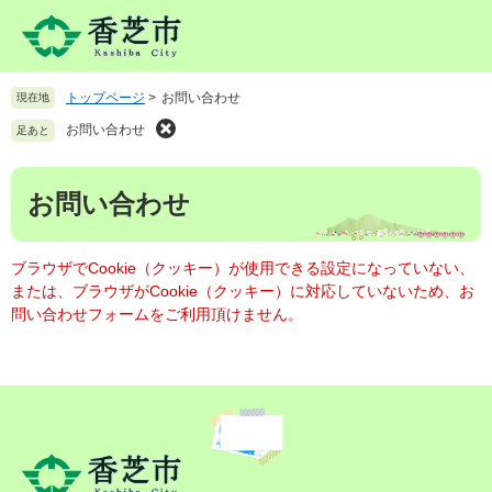
ペ
メ
ー
ニ
ジ
ュ
の
ー
トップページ
>
お問い合わせ
現在地
先
を
頭
飛
お問い合わせ
足あと
で
ば
す
し
本
。
て
お問い合わせ
文
本
文
へ
ブラウザでCookie（クッキー）が使用できる設定になっていない、
または、ブラウザがCookie（クッキー）に対応していないため、お
問い合わせフォームをご利用頂けません。