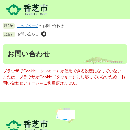
ペ
メ
ー
ニ
ジ
ュ
の
ー
トップページ
>
お問い合わせ
現在地
先
を
頭
飛
お問い合わせ
足あと
で
ば
す
し
本
。
て
お問い合わせ
文
本
文
へ
ブラウザでCookie（クッキー）が使用できる設定になっていない、
または、ブラウザがCookie（クッキー）に対応していないため、お
問い合わせフォームをご利用頂けません。