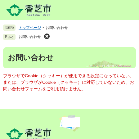
ペ
メ
ー
ニ
ジ
ュ
の
ー
トップページ
>
お問い合わせ
現在地
先
を
頭
飛
お問い合わせ
足あと
で
ば
す
し
本
。
て
お問い合わせ
文
本
文
へ
ブラウザでCookie（クッキー）が使用できる設定になっていない、
または、ブラウザがCookie（クッキー）に対応していないため、お
問い合わせフォームをご利用頂けません。