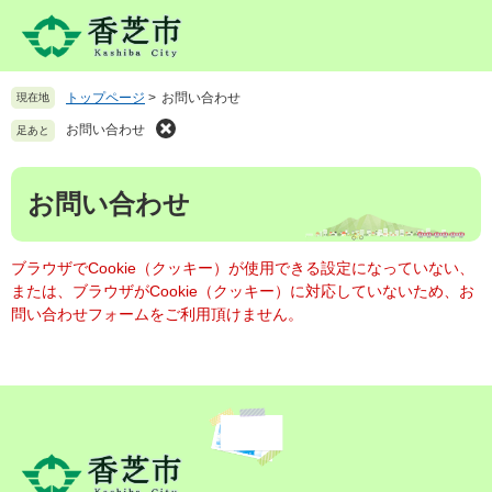
ペ
メ
ー
ニ
ジ
ュ
の
ー
トップページ
>
お問い合わせ
現在地
先
を
頭
飛
お問い合わせ
足あと
で
ば
す
し
本
。
て
お問い合わせ
文
本
文
へ
ブラウザでCookie（クッキー）が使用できる設定になっていない、
または、ブラウザがCookie（クッキー）に対応していないため、お
問い合わせフォームをご利用頂けません。