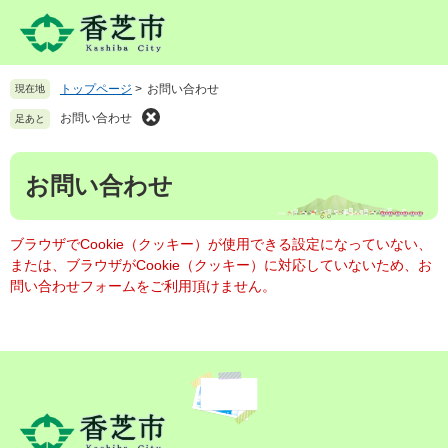
ペ
メ
ー
ニ
ジ
ュ
の
ー
トップページ
>
お問い合わせ
現在地
先
を
頭
飛
お問い合わせ
足あと
で
ば
す
し
本
。
て
お問い合わせ
文
本
文
へ
ブラウザでCookie（クッキー）が使用できる設定になっていない、
または、ブラウザがCookie（クッキー）に対応していないため、お
問い合わせフォームをご利用頂けません。