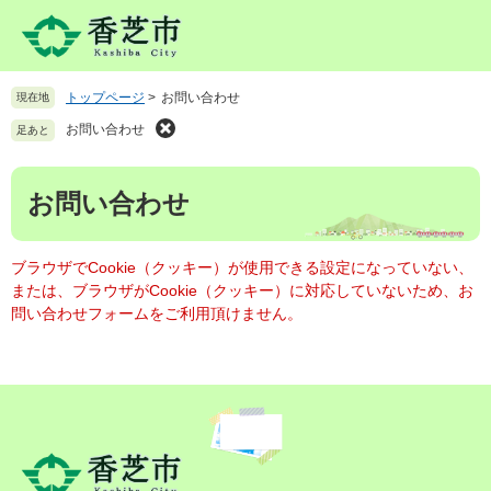
ペ
メ
ー
ニ
ジ
ュ
の
ー
トップページ
>
お問い合わせ
現在地
先
を
頭
飛
お問い合わせ
足あと
で
ば
す
し
本
。
て
お問い合わせ
文
本
文
へ
ブラウザでCookie（クッキー）が使用できる設定になっていない、
または、ブラウザがCookie（クッキー）に対応していないため、お
問い合わせフォームをご利用頂けません。