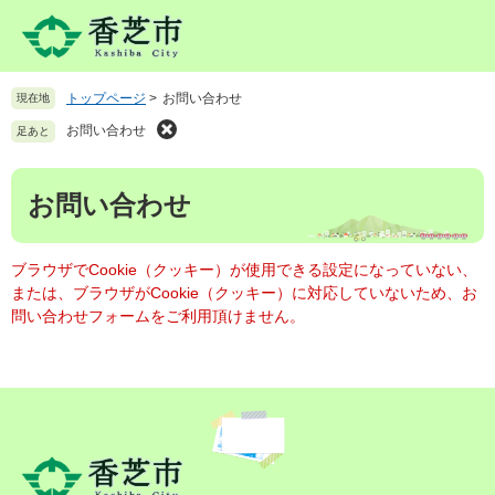
ペ
メ
ー
ニ
ジ
ュ
の
ー
トップページ
>
お問い合わせ
現在地
先
を
頭
飛
お問い合わせ
足あと
で
ば
す
し
本
。
て
お問い合わせ
文
本
文
へ
ブラウザでCookie（クッキー）が使用できる設定になっていない、
または、ブラウザがCookie（クッキー）に対応していないため、お
問い合わせフォームをご利用頂けません。