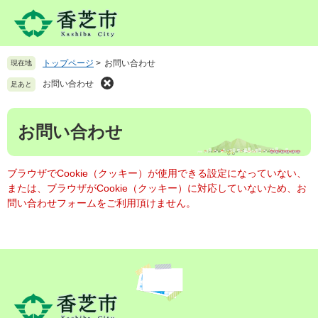
ペ
メ
ー
ニ
ジ
ュ
の
ー
トップページ
>
お問い合わせ
現在地
先
を
頭
飛
お問い合わせ
足あと
で
ば
す
し
本
。
て
お問い合わせ
文
本
文
へ
ブラウザでCookie（クッキー）が使用できる設定になっていない、
または、ブラウザがCookie（クッキー）に対応していないため、お
問い合わせフォームをご利用頂けません。