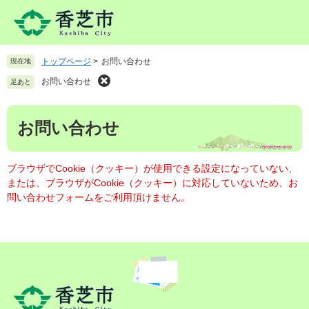
ペ
メ
ー
ニ
ジ
ュ
の
ー
トップページ
>
お問い合わせ
現在地
先
を
頭
飛
お問い合わせ
足あと
で
ば
す
し
本
。
て
お問い合わせ
文
本
文
へ
ブラウザでCookie（クッキー）が使用できる設定になっていない、
または、ブラウザがCookie（クッキー）に対応していないため、お
問い合わせフォームをご利用頂けません。