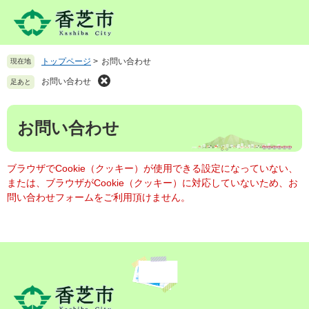
ペ
メ
ー
ニ
ジ
ュ
の
ー
トップページ
>
お問い合わせ
現在地
先
を
頭
飛
お問い合わせ
足あと
で
ば
す
し
本
。
て
お問い合わせ
文
本
文
へ
ブラウザでCookie（クッキー）が使用できる設定になっていない、
または、ブラウザがCookie（クッキー）に対応していないため、お
問い合わせフォームをご利用頂けません。