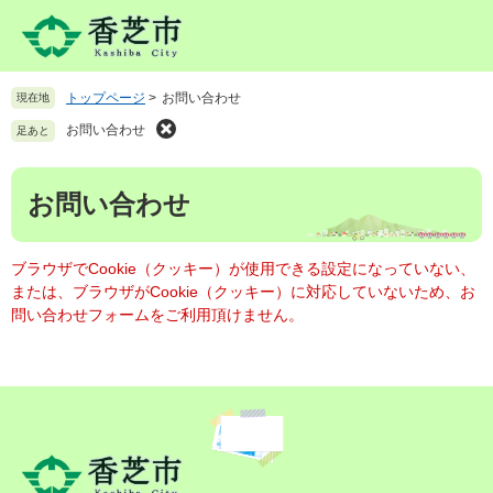
ペ
メ
ー
ニ
ジ
ュ
の
ー
トップページ
>
お問い合わせ
現在地
先
を
頭
飛
お問い合わせ
足あと
で
ば
す
し
本
。
て
お問い合わせ
文
本
文
へ
ブラウザでCookie（クッキー）が使用できる設定になっていない、
または、ブラウザがCookie（クッキー）に対応していないため、お
問い合わせフォームをご利用頂けません。