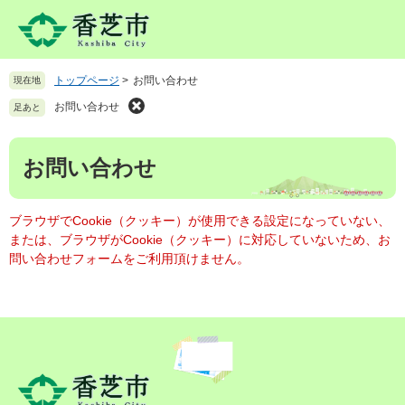
ペ
メ
ー
ニ
ジ
ュ
の
ー
トップページ
>
お問い合わせ
現在地
先
を
頭
飛
お問い合わせ
足あと
で
ば
す
し
本
。
て
お問い合わせ
文
本
文
へ
ブラウザでCookie（クッキー）が使用できる設定になっていない、
または、ブラウザがCookie（クッキー）に対応していないため、お
問い合わせフォームをご利用頂けません。