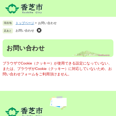
ペ
メ
ー
ニ
ジ
ュ
の
ー
トップページ
>
お問い合わせ
現在地
先
を
頭
飛
お問い合わせ
足あと
で
ば
す
し
本
。
て
お問い合わせ
文
本
文
へ
ブラウザでCookie（クッキー）が使用できる設定になっていない、
または、ブラウザがCookie（クッキー）に対応していないため、お
問い合わせフォームをご利用頂けません。