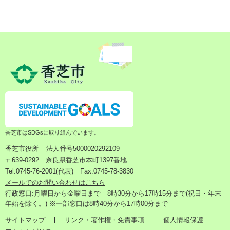
香芝市はSDGsに取り組んでいます。
香芝市役所
法人番号5000020292109
〒639-0292 奈良県香芝市本町1397番地
Tel:0745-76-2001(代表) Fax:0745-78-3830
メールでのお問い合わせはこちら
行政窓口:月曜日から金曜日まで 8時30分から17時15分まで(祝日・年末
年始を除く。) ※一部窓口は8時40分から17時00分まで
サイトマップ
リンク・著作権・免責事項
個人情報保護