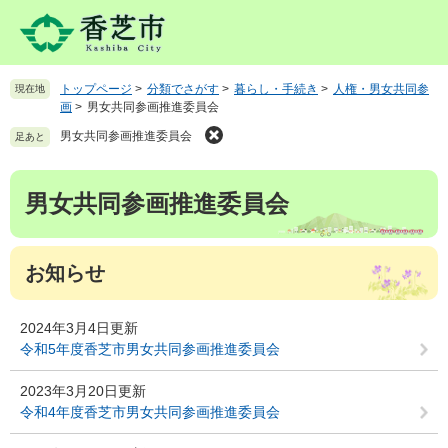
ペ
メ
ー
ニ
ジ
ュ
の
ー
トップページ
>
分類でさがす
>
暮らし・手続き
>
人権・男女共同参
現在地
先
を
画
>
男女共同参画推進委員会
頭
飛
で
ば
男女共同参画推進委員会
足あと
す
し
。
て
本
男女共同参画推進委員会
本
文
文
へ
お知らせ
2024年3月4日更新
令和5年度香芝市男女共同参画推進委員会
2023年3月20日更新
令和4年度香芝市男女共同参画推進委員会