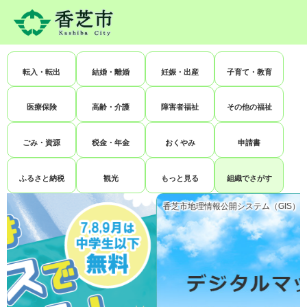
ペ
メ
ー
ニ
ジ
ュ
の
ー
本
先
を
文
転入・転出
結婚・離婚
妊娠・出産
子育て・教育
頭
飛
で
ば
す
し
医療保険
高齢・介護
障害者福祉
その他の福祉
。
て
本
ごみ・資源
税金・年金
おくやみ
申請書
文
へ
ふるさと納税
観光
もっと見る
組織でさがす
香芝市地理情報公開システム（GIS）