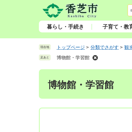
ペ
メ
ー
ニ
ジ
ュ
の
ー
暮らし・手続き
子育て・教
先
を
頭
飛
で
ば
トップページ
>
分類でさがす
>
観
現在地
す
し
博物館・学習館
足あと
。
て
本
本
文
文
へ
博物館・学習館