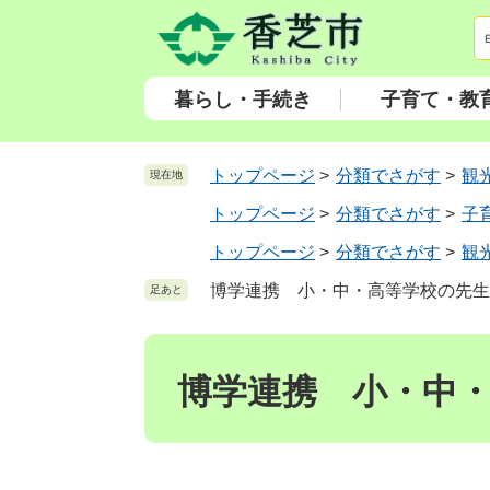
ペ
メ
ー
ニ
ジ
ュ
の
ー
暮らし・手続き
子育て・教
先
を
頭
飛
で
ば
トップページ
>
分類でさがす
>
観
現在地
す
し
トップページ
>
分類でさがす
>
子
。
て
本
トップページ
>
分類でさがす
>
観
文
博学連携 小・中・高等学校の先生
足あと
へ
本
文
博学連携 小・中