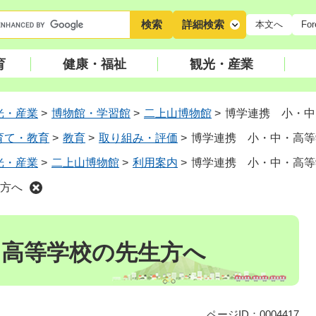
キ
詳細検索
本文へ
For
ー
ワ
育
健康・福祉
観光・産業
ー
ド
検
光・産業
>
博物館・学習館
>
二上山博物館
>
博学連携 小・中
索
育て・教育
>
教育
>
取り組み・評価
>
博学連携 小・中・高等
光・産業
>
二上山博物館
>
利用案内
>
博学連携 小・中・高等
方へ
・高等学校の先生方へ
ページID：0004417