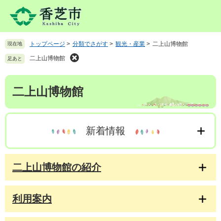
ペ
メ
ー
ニ
ジ
ュ
の
ー
トップページ
>
分類でさがす
>
観光・産業
>
二上山博物館
現在地
先
を
頭
飛
二上山博物館
足あと
で
ば
す
し
本
。
て
二上山博物館
文
本
文
へ
新着情報
二上山博物館の紹介
利用案内