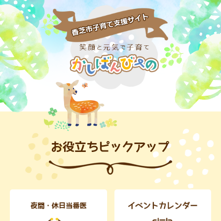
ペ
メ
ー
ニ
ジ
ュ
の
ー
先
を
頭
飛
で
ば
す
し
。
て
本
文
本
へ
文