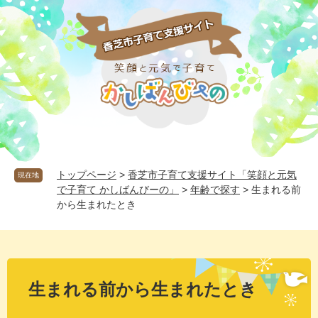
ペ
メ
ー
ニ
ジ
ュ
の
ー
先
を
頭
飛
で
ば
す
し
。
て
本
文
へ
トップページ
>
香芝市子育て支援サイト「笑顔と元気
現在地
で子育て かしばんびーの」
>
年齢で探す
>
生まれる前
から生まれたとき
本
文
生まれる前から生まれたとき