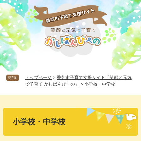
ペ
メ
ー
ニ
ジ
ュ
の
ー
先
を
頭
飛
で
ば
す
し
。
て
本
文
へ
トップページ
>
香芝市子育て支援サイト「笑顔と元気
現在地
で子育て かしばんびーの」
>
小学校・中学校
本
文
小学校・中学校