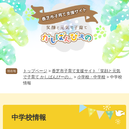
ペ
メ
ー
ニ
ジ
ュ
の
ー
先
を
頭
飛
で
ば
す
し
。
て
本
文
へ
トップページ
>
香芝市子育て支援サイト「笑顔と元気
現在地
で子育て かしばんびーの」
>
小学校・中学校
>
中学校
情報
本
文
中学校情報