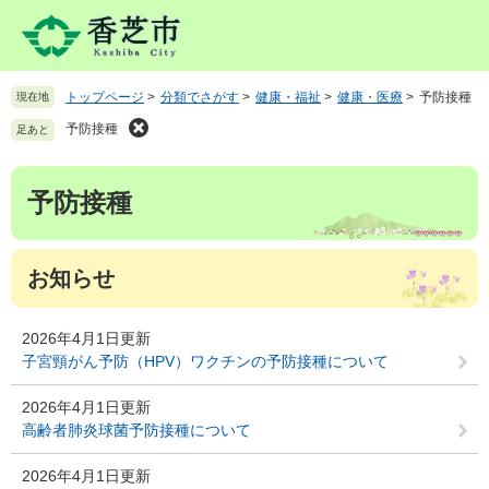
ペ
メ
ー
ニ
ジ
ュ
の
ー
トップページ
>
分類でさがす
>
健康・福祉
>
健康・医療
>
予防接種
現在地
先
を
頭
飛
予防接種
足あと
で
ば
す
し
本
。
て
予防接種
文
本
文
へ
お知らせ
2026年4月1日更新
子宮頸がん予防（HPV）ワクチンの予防接種について
2026年4月1日更新
高齢者肺炎球菌予防接種について
2026年4月1日更新