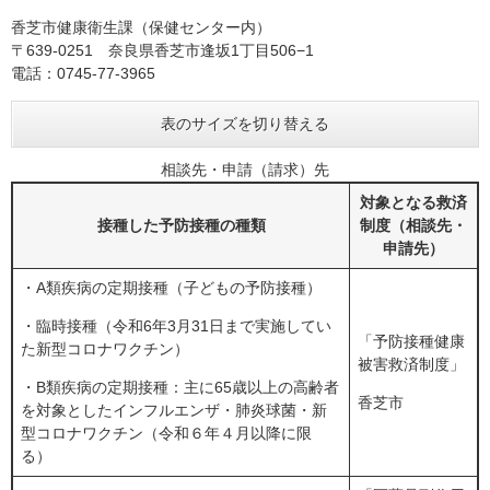
香芝市健康衛生課（保健センター内）
〒639-0251 奈良県香芝市逢坂1丁目506−1
電話：0745-77-3965
表のサイズを切り替える
相談先・申請（請求）先
対象となる救済
接種した予防接種の種類
制度（相談先・
申請先）
・A類疾病の定期接種（子どもの予防接種）
・臨時接種（令和6年3月31日まで実施してい
「予防接種健康
た新型コロナワクチン）
被害救済制度」
・B類疾病の定期接種：主に65歳以上の高齢者
香芝市
を対象としたインフルエンザ・肺炎球菌・新
型コロナワクチン（令和６年４月以降に限
る）