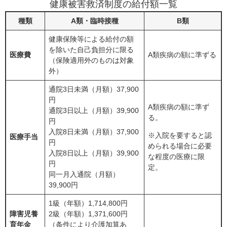
健康被害救済制度の給付額一覧
種類
A類・臨時接種
B類
健康保険等による給付の額
を除いた自己負担分に限る
医療費
A類疾病の額に準ずる
（保険適用外のものは対象
外）
通院3日未満（月額）37,900
円
A類疾病の額に準ず
通院3日以上（月額）39,900
る。
円
入院8日未満（月額）37,900
※入院を要すると認
医療手当
円
められる場合に必要
入院8日以上（月額）39,900
な程度の医療に限
円
定。
同一月入通院（月額）
39,900円
1級（年額）1,714,800円
障害児養
2級（年額）1,371,600円
育年金
（条件により介護加算あ