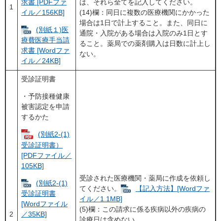
求書 [PDFファ
は、それら全てを記入してください。
1
イル／156KB]
(14)欄：同日に複数の医療機関にかかった
場合は1日で計上すること。また、同日に
(別紙１)医
通院・入院がある場合は入院のみ1日とす
療費医療手当請
ること。薬局での薬剤購入は日数に計上し
求書 [Wordファ
ない。
イル／24KB]
受診証明書
・予防接種健康
被害認定を申請
するかた
(別紙2-(1)
受診証明書）
[PDFファイル／
105KB]
受診された医療機関・薬局に作成を依頼し
(別紙2-(1)
てください。
【記入方法】[Wordファ
受診証明書
イル／1.1MB]
[Wordファイル
(5)欄：この請求に係る疾病以外の疾病の
2
／35KB]
診療日は含めない。