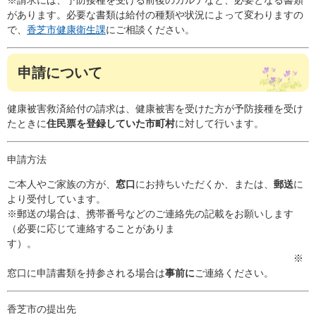
があります。必要な書類は給付の種類や状況によって変わりますの
で、
香芝市健康衛生課
にご相談ください。
申請について
健康被害救済給付の請求は、健康被害を受けた方が予防接種を受け
たときに
住民票を登録していた市町村
に対して行います。
申請方法
ご本人やご家族の方が、
窓口
にお持ちいただくか、または、
郵送
に
より受付しています。
※郵送の場合は、携帯番号などのご連絡先の記載をお願いします
（必要に応じて連絡することがありま
す）。
※
窓口に申請書類を持参される場合は
事前に
ご連絡ください。
香芝市の提出先