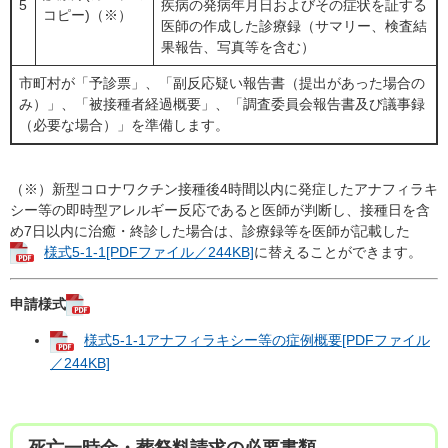
5
疾病の発病年月日およびその症状を証する
コピー)（※）
医師の作成した診療録（サマリー、検査結
果報告、写真等を含む）
市町村が「予診票」、「副反応疑い報告書（提出があった場合の
み）」、「被接種者経過概要」、「調査委員会報告書及び議事録
（必要な場合）」を準備します。
（※）新型コロナワクチン接種後4時間以内に発症したアナフィラキ
シー等の即時型アレルギー反応であると医師が判断し、接種日を含
め7日以内に治癒・終診した場合は、診療録等を医師が記載した
様式5-1-1[PDFファイル／244KB]
に替えることができます。
申請様式
様式5-1-1アナフィラキシー等の症例概要[PDFファイル
／244KB]
死亡一時金・葬祭料請求の必要書類