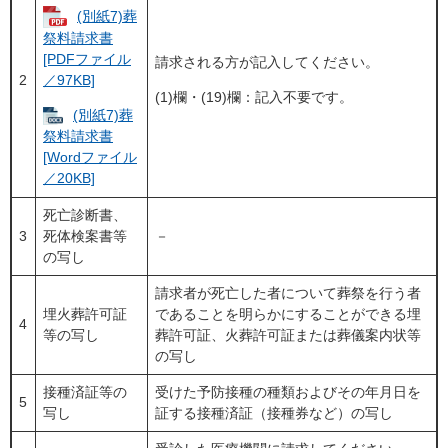
(別紙7)葬
祭料請求書
[PDFファイル
請求される方が記入してください。
2
／97KB]
(1)欄・(19)欄：記入不要です。
(別紙7)葬
祭料請求書
[Wordファイル
／20KB]
死亡診断書、
3
死体検案書等
－
の写し
請求者が死亡した者について葬祭を行う者
埋火葬許可証
であることを明らかにすることができる埋
4
等の写し
葬許可証、火葬許可証または葬儀案内状等
の写し
接種済証等の
受けた予防接種の種類およびその年月日を
5
写し
証する接種済証（接種券など）の写し