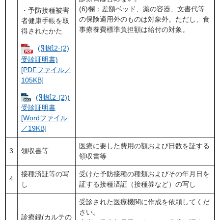
(6)欄：差額ベッド、薬の容器、文書代等
・予防接種被害
の保険適用外のものは対象外。ただし、食
者健康手帳を取
事療養費標準負担額は給付の対象。
得されたかた
(別紙2-(2)
受診証明書)
[PDFファイル／
105KB]
(別紙2-(2))
受診証明書
[Wordファイル
／19KB]
医療に要した費用の額および日数を証する
3
領収書等
領収書等
接種済証等の写
受けた予防接種の種類およびその年月日を
4
し
証する接種済証（接種券など）の写し
受診された医療機関に作成を依頼してくだ
さい。
診療録(カルテの