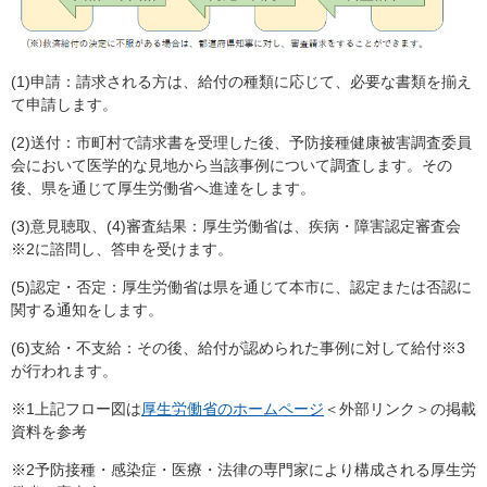
(1)申請：請求される方は、給付の種類に応じて、必要な書類を揃え
て申請します。
(2)送付：市町村で請求書を受理した後、予防接種健康被害調査委員
会において医学的な見地から当該事例について調査します。その
後、県を通じて厚生労働省へ進達をします。
(3)意見聴取、(4)審査結果：厚生労働省は、疾病・障害認定審査会
※2に諮問し、答申を受けます。
(5)認定・否定：厚生労働省は県を通じて本市に、認定または否認に
関する通知をします。
(6)支給・不支給：その後、給付が認められた事例に対して給付※3
が行われます。
※1上記フロー図は
厚生労働省のホームページ
＜外部リンク＞
の掲載
資料を参考
※2予防接種・感染症・医療・法律の専門家により構成される厚生労