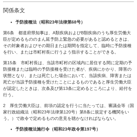
関係条文
予防接種法（昭和23年法律第68号）
第6条 都道府県知事は、A類疾病およびB類疾病のうち厚生労働大
臣が定めるもののまん延予防上緊急の必要があると認めるときは、
その対象者およびその期日または期間を指定して、臨時に予防接種
を行い、または市町村長に行うよう指示することができる。
第15条 市町村長は、当該市町村の区域内に居住する間に定期の予
防接種または臨時の予防接種を受けた者が、疾病にかかり、障害の
状態となり、または死亡した場合において、当該疾病、障害または
死亡が当該予防接種を受けたことによるものであると厚生労働大臣
が認定したときは、次条及び第13条に定めるところにより、給付を
行う。
2 厚生労働大臣は、前項の認定を行うに当たっては、審議会等（国
家行政組織法（昭和23年法律第120号）第8条に規定する機関をい
う。）で政令で定めるものの意見を聴かなければならない。
予防接種法施行令（昭和23年政令第197号）