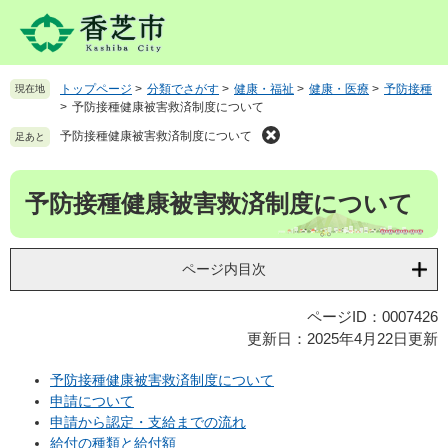
ペ
メ
ー
ニ
ジ
ュ
の
ー
トップページ
>
分類でさがす
>
健康・福祉
>
健康・医療
>
予防接種
現在地
先
を
>
予防接種健康被害救済制度について
頭
飛
で
ば
予防接種健康被害救済制度について
足あと
す
し
。
て
本
予防接種健康被害救済制度について
本
文
文
へ
ページ内目次
ページID：0007426
更新日：2025年4月22日更新
予防接種健康被害救済制度について
申請について
申請から認定・支給までの流れ
給付の種類と給付額