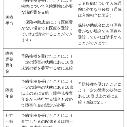
予防接種を受けたことによる
よる疾病について入院通
疾病について入院通院に必要
院に必要な諸経費（通院
な諸経費を支給
は入院相当に限定）
医療
（保険や助成金により医療費
手当
保険や助成金により医療
がない場合でも医療を受診し
費がない場合でも医療を
ていれば請求することができ
受診していれば請求する
ます）
ことができます）
障害
予防接種を受けたことにより
児養
一定の障害の状態にある18歳
育年
未満の者を養育する者に支給
金
予防接種を受けたことにより
予防接種を受けたことに
一定の障害の状態にある18歳
障害
より一定の障害の状態に
以上の者に支給（障害児養育
年金
ある18歳以上の者に支
年金から移行する場合も改め
給（3級はなし）
て障害年金の認定が必要）
死亡
予防接種を受けたことにより
一時
死亡した者の配偶者又は同一