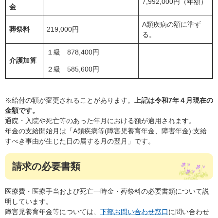
7,992,000円（年額）
金
A類疾病の額に準ず
葬祭料
219,000円
る。
１級 878,400円
介護加算
２級 585,600円
※給付の額が変更されることがあります。
上記は令和7年４月現在の
金額です。
通院・入院や死亡等のあった年月における額が適用されます。
年金の支給開始月は「A類疾病等(障害児養育年金、障害年金):支給
すべき事由が生じた日の属する月の翌月」です。
請求の必要書類
医療費・医療手当および死亡一時金・葬祭料の必要書類について説
明しています。
障害児養育年金等については、
下部お問い合わせ窓口
に問い合わせ