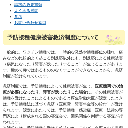
請求の必要書類
よくある質問
参考
お問い合わせ窓口
予防接種健康被害救済制度について
一般的に、ワクチン接種では、一時的な発熱や接種部位の腫れ・痛
みなどの比較的よく起こる副反応以外にも、副反応による健康被害
（病気になったり障害が残ったりすること）が生じることがありま
す。極めて稀ではあるもののなくすことができないことから、救済
制度が設けられています。
救済制度では、予防接種によって健康被害が生じ、
医療機関での治
療が必要になったり、障害が残ったりした場合
に、その健康被害が
接種を受けたことによるものであると厚生労働大臣が認定したとき
は、予防接種法に基づく救済（医療費・障害年金等の給付）が受け
られます。認定にあたっては、予防接種・感染症・医療・法律の専
門家により構成される国の審査会で、因果関係を判断する審査が行
われます。
※請求には、予防接種を受ける前後のカルテなど、必要となる書類