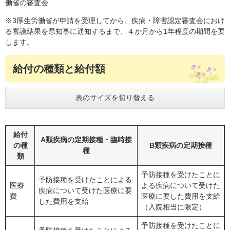
働省の審査会
※3厚生労働省が申請を受理してから、疾病・障害認定審査会におけ
る審議結果を県知事に通知するまで、４か月から1年程度の期間を要
します。
給付の種類と給付額
表のサイズを切り替える
給付
A類疾病の定期接種・臨時接
の種
B類疾病の定期接種
種
類
予防接種を受けたことに
予防接種を受けたことによる
医療
よる疾病について受けた
疾病について受けた医療に要
費
医療に要した費用を支給
した費用を支給
（入院相当に限定）
予防接種を受けたことに