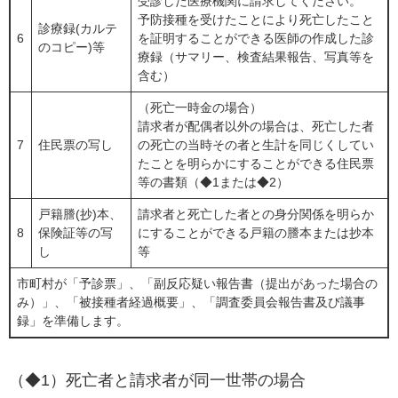
受診した医療機関に請求してください。
予防接種を受けたことにより死亡したこと
診療録(カルテ
6
を証明することができる医師の作成した診
のコピー)等
療録（サマリー、検査結果報告、写真等を
含む）
（死亡一時金の場合）
請求者が配偶者以外の場合は、死亡した者
7
住民票の写し
の死亡の当時その者と生計を同じくしてい
たことを明らかにすることができる住民票
等の書類（◆1または◆2）
戸籍謄(抄)本、
請求者と死亡した者との身分関係を明らか
8
保険証等の写
にすることができる戸籍の謄本または抄本
し
等
市町村が「予診票」、「副反応疑い報告書（提出があった場合の
み）」、「被接種者経過概要」、「調査委員会報告書及び議事
録」を準備します。
（◆1）死亡者と請求者が同一世帯の場合