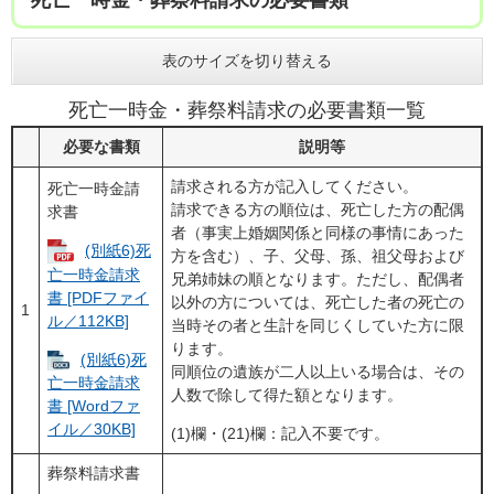
表のサイズを切り替える
死亡一時金・葬祭料請求の必要書類一覧
必要な書類
説明等
請求される方が記入してください。
死亡一時金請
請求できる方の順位は、死亡した方の配偶
求書
者（事実上婚姻関係と同様の事情にあった
(別紙6)死
方を含む）、子、父母、孫、祖父母および
亡一時金請求
兄弟姉妹の順となります。ただし、配偶者
書 [PDFファイ
以外の方については、死亡した者の死亡の
1
ル／112KB]
当時その者と生計を同じくしていた方に限
ります。
(別紙6)死
同順位の遺族が二人以上いる場合は、その
亡一時金請求
人数で除して得た額となります。
書 [Wordファ
イル／30KB]
(1)欄・(21)欄：記入不要です。
葬祭料請求書