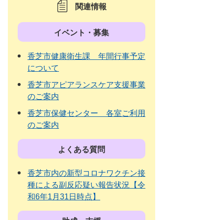
関連情報
イベント・募集
香芝市健康衛生課 年間行事予定
について
香芝市アピアランスケア支援事業
のご案内
香芝市保健センター 各室ご利用
のご案内
よくある質問
香芝市内の新型コロナワクチン接
種による副反応疑い報告状況【令
和6年1月31日時点】