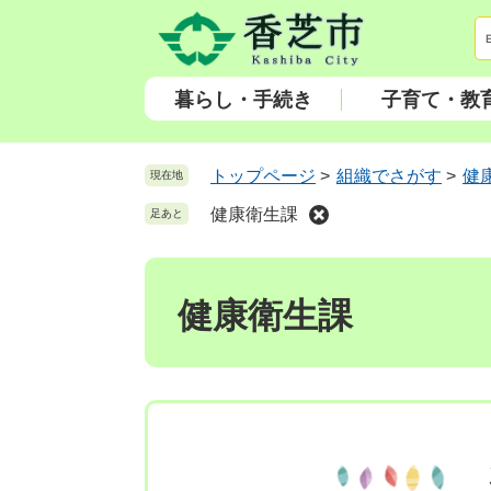
ペ
メ
ー
ニ
ジ
ュ
の
ー
暮らし・手続き
子育て・教
先
を
頭
飛
で
ば
トップページ
>
組織でさがす
>
健
現在地
す
し
健康衛生課
足あと
。
て
本
本
文
文
へ
健康衛生課