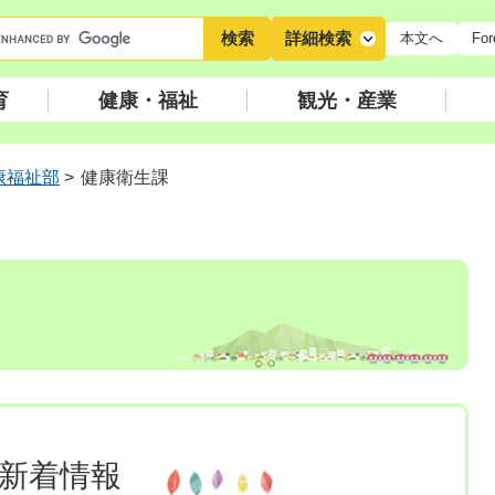
キ
詳細検索
本文へ
For
ー
ワ
育
健康・福祉
観光・産業
ー
ド
検
康福祉部
>
健康衛生課
索
新着情報