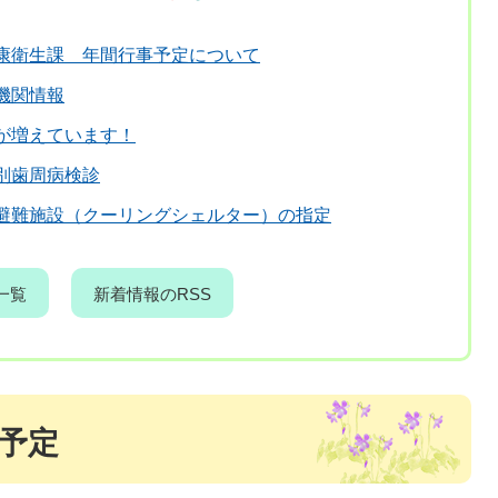
康衛生課 年間行事予定について
機関情報
が増えています！
別歯周病検診
避難施設（クーリングシェルター）の指定
一覧
新着情報のRSS
予定