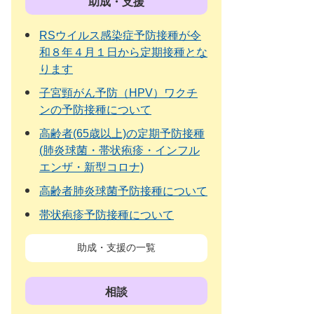
助成・支援
RSウイルス感染症予防接種が令
和８年４月１日から定期接種とな
ります
子宮頸がん予防（HPV）ワクチ
ンの予防接種について
高齢者(65歳以上)の定期予防接種
(肺炎球菌・帯状疱疹・インフル
エンザ・新型コロナ)
高齢者肺炎球菌予防接種について
帯状疱疹予防接種について
助成・支援の一覧
相談