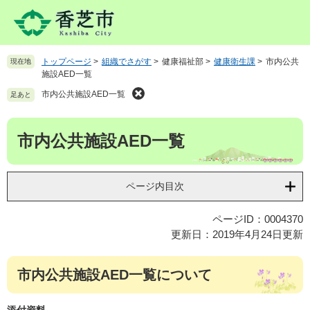
ペ
メ
ー
ニ
ジ
ュ
の
ー
トップページ
>
組織でさがす
>
健康福祉部
>
健康衛生課
>
市内公共
現在地
先
を
施設AED一覧
頭
飛
で
ば
市内公共施設AED一覧
足あと
す
し
。
て
本
市内公共施設AED一覧
本
文
文
へ
ページ内目次
ページID：0004370
更新日：2019年4月24日更新
市内公共施設AED一覧について
添付資料