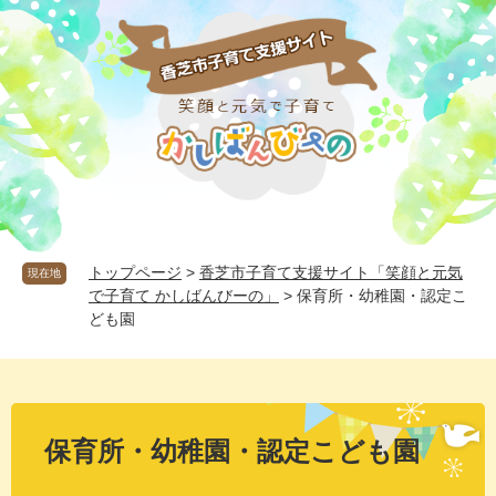
ペ
メ
ー
ニ
ジ
ュ
の
ー
先
を
頭
飛
で
ば
す
し
。
て
本
文
へ
トップページ
>
香芝市子育て支援サイト「笑顔と元気
現在地
で子育て かしばんびーの」
>
保育所・幼稚園・認定こ
ども園
本
文
保育所・幼稚園・認定こども園