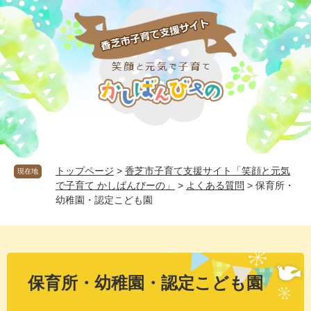
ペ
メ
ー
ニ
ジ
ュ
の
ー
先
を
頭
飛
で
ば
す
し
。
て
本
文
へ
トップページ
>
香芝市子育て支援サイト「笑顔と元気
現在地
で子育て かしばんびーの」
>
よくある質問
>
保育所・
幼稚園・認定こども園
本
文
保育所・幼稚園・認定こども園