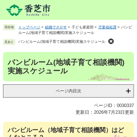
ペ
メ
ー
ニ
ジ
ュ
の
ー
トップページ
>
組織でさがす
>
子ども家庭部
>
児童福祉課
>
バンビ
現在地
先
を
ルーム(地域子育て相談機関)実施スケジュール
頭
飛
で
ば
バンビルーム(地域子育て相談機関)実施スケジュール
足あと
す
し
。
て
本
バンビルーム(地域子育て相談機関)
本
文
文
実施スケジュール
へ
ページ内目次
ページID：0030337
更新日：2026年7月23日更新
バンビルーム（地域子育て相談機関）はど