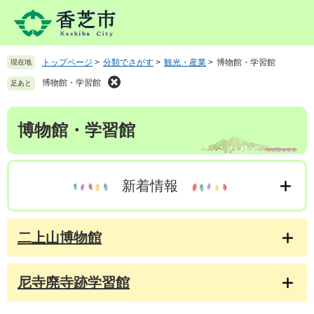
ペ
メ
ー
ニ
ジ
ュ
の
ー
トップページ
>
分類でさがす
>
観光・産業
>
博物館・学習館
現在地
先
を
頭
飛
博物館・学習館
足あと
で
ば
す
し
本
。
て
博物館・学習館
文
本
文
へ
新着情報
二上山博物館
尼寺廃寺跡学習館