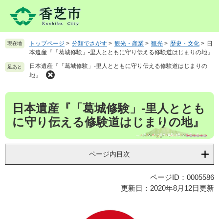
ペ
メ
ー
ニ
ジ
ュ
の
ー
トップページ
>
分類でさがす
>
観光・産業
>
観光
>
歴史・文化
>
日
現在地
先
を
本遺産『「葛城修験」-里人とともに守り伝える修験道はじまりの地』
頭
飛
日本遺産『「葛城修験」-里人とともに守り伝える修験道はじまりの
で
ば
足あと
地』
す
し
。
て
本
本
日本遺産『「葛城修験」-里人ととも
文
文
へ
に守り伝える修験道はじまりの地』
ページ内目次
ページID：0005586
更新日：2020年8月12日更新