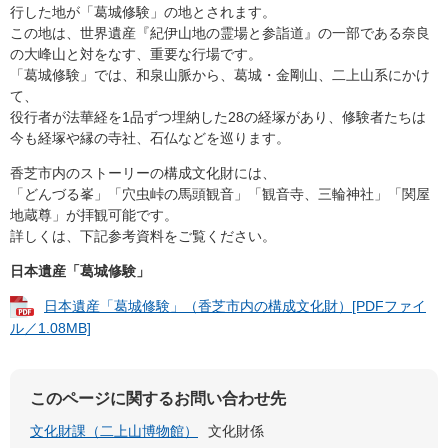
行した地が「葛城修験」の地とされます。
この地は、世界遺産『紀伊山地の霊場と参詣道』の一部である奈良
の大峰山と対をなす、重要な行場です。
「葛城修験」では、和泉山脈から、葛城・金剛山、二上山系にかけ
て、
役行者が法華経を1品ずつ埋納した28の経塚があり、修験者たちは
今も経塚や縁の寺社、石仏などを巡ります。
香芝市内のストーリーの構成文化財には、
「どんづる峯」「穴虫峠の馬頭観音」「観音寺、三輪神社」「関屋
地蔵尊」が拝観可能です。
詳しくは、下記参考資料をご覧ください。
日本遺産「葛城修験」
日本遺産「葛城修験」（香芝市内の構成文化財）[PDFファイ
ル／1.08MB]
このページに関するお問い合わせ先
文化財課（二上山博物館）
文化財係