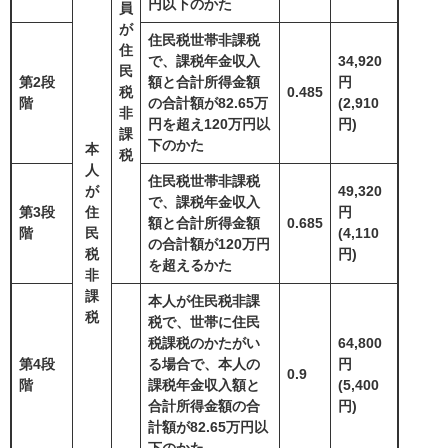
円以下のかた
員
が
住民税世帯非課税
住
で、課税年金収入
34,920
民
第2段
額と合計所得金額
円
税
0.485
階
の合計額が82.65万
(2,910
非
円を超え120万円以
円)
課
下のかた
本
税
人
住民税世帯非課税
が
49,320
で、課税年金収入
第3段
住
円
額と合計所得金額
0.685
階
民
(4,110
の合計額が120万円
税
円)
を超えるかた
非
課
本人が住民税非課
税
税で、世帯に住民
税課税のかたがい
64,800
第4段
る場合で、本人の
円
0.9
階
課税年金収入額と
(5,400
合計所得金額の合
円)
計額が82.65万円以
下のかた