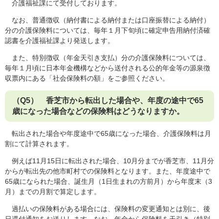
介護福祉課にて受付しております。
なお、普通徴収（納付書による納付または口座振替による納付）
分の介護保険料については、毎年１月下旬頃に確定申告用納付済確
認書を介護福祉課より発送します。
また、特別徴収（年金天引き支払）分の介護保険料については、
毎年１月頃に日本年金機構などから送付される公的年金等の源泉徴
収票内にある「社会保険料の額」をご参照ください。​
（Q5） 香芝市から転出した場合や、年度の途中で65
歳になった場合などの保険料はどうなりますか。
転出された場合や年度途中で65歳になった場合、介護保険料は月
割にて計算されます。
例えば11月15日に転出された場合、10月分までが香芝市、11月分
からが転出先の他市町村での保険料となります。また、年度途中で
65歳になられた場合、誕生月（1日生まれの方前月）から年度末（3
月）までの月割で算定します。
過払いの保険料がある場合には、保険料の変更通知とは別に、後