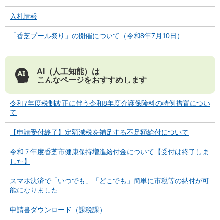
入札情報
「香芝プール祭り」の開催について（令和8年7月10日）
AI（人工知能）は
こんなページをおすすめします
令和7年度税制改正に伴う令和8年度介護保険料の特例措置につい
て
【申請受付終了】定額減税を補足する不足額給付について
令和７年度香芝市健康保持増進給付金について【受付は終了しま
した】
スマホ決済で「いつでも」「どこでも」簡単に市税等の納付が可
能になりました
申請書ダウンロード（課税課）