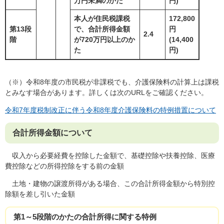
万円未満のかた
円)
本人が住民税課税
172,800
第13段
で、合計所得金額
円
2.4
階
が720万円以上のか
(14,400
た
円)
（※）令和8年度の市民税が非課税でも、介護保険料の計算上は課税
とみなす場合があります。詳しくは次のURLをご確認ください。
令和7年度税制改正に伴う令和8年度介護保険料の特例措置について
合計所得金額について
収入から必要経費を控除した金額で、基礎控除や扶養控除、医療
費控除などの所得控除をする前の金額
土地・建物の譲渡所得がある場合、この合計所得金額から特別控
除額を差し引いた金額
第1～5段階のかたの合計所得に関する特例