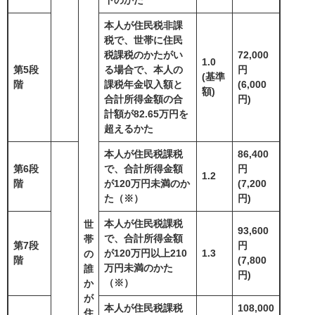
本人が住民税非課
税で、世帯に住民
税課税のかたがい
72,000
1.0
第5段
る場合で、本人の
円
(基準
階
課税年金収入額と
(6,000
額)
合計所得金額の合
円)
計額が82.65万円を
超えるかた
本人が住民税課税
86,400
第6段
で、合計所得金額
円
1.2
階
が120万円未満のか
(7,200
た（※）
円)
本人が住民税課税
世
93,600
で、合計所得金額
帯
第7段
円
が120万円以上210
1.3
の
階
(7,800
万円未満のかた
誰
円)
（※）
か
が
本人が住民税課税
108,000
住