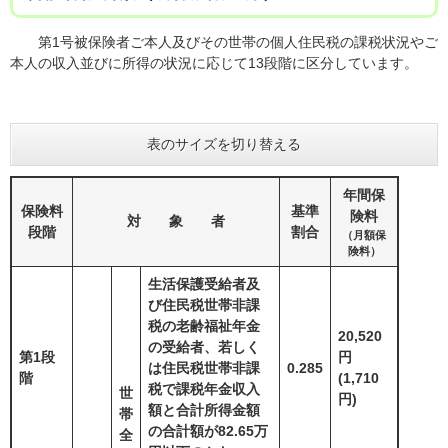
第1号被保険者ご本人及びその世帯の個人住民税の課税状況やご
本人の収入並びに所得の状況に応じて13段階に区分しています。
表のサイズを切り替える
年間保
保険料
基準
険料
対 象 者
段階
割合
（月額保
険料）
生活保護受給者及
び住民税世帯非課
税の老齢福祉年金
20,520
の受給者、若しく
第1段
円
は住民税世帯非課
0.285
階
(1,710
税で課税年金収入
世
円)
額と合計所得金額
帯
の合計額が82.65万
全