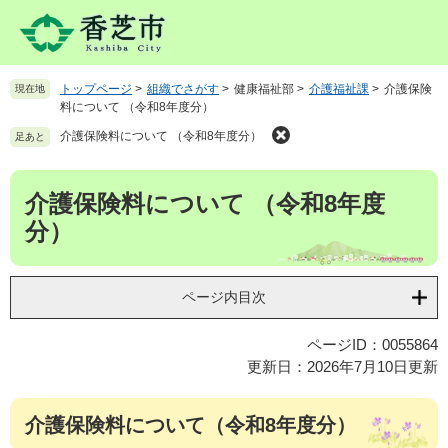
ペ
メ
ー
ニ
ジ
ュ
の
ー
トップページ
>
組織でさがす
>
健康福祉部
>
介護福祉課
>
介護保険
現在地
先
を
料について （令和8年度分）
頭
飛
で
ば
介護保険料について （令和8年度分）
足あと
す
し
。
て
本
介護保険料について （令和8年度
本
文
文
分）
へ
ページ内目次
ページID：0055864
更新日：2026年7月10日更新
介護保険料について（令和8年度分）