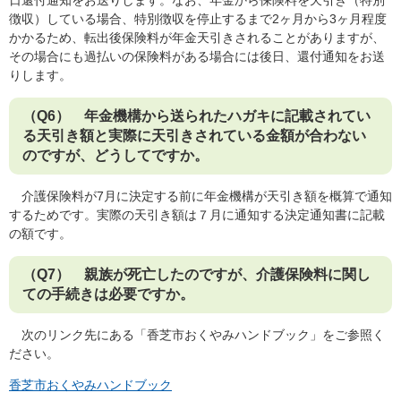
日還付通知をお送りします。なお、年金から保険料を天引き（特別
徴収）している場合、特別徴収を停止するまで2ヶ月から3ヶ月程度
かかるため、転出後保険料が年金天引きされることがありますが、
その場合にも過払いの保険料がある場合には後日、還付通知をお送
りします。
（Q6） 年金機構から送られたハガキに記載されてい
る天引き額と実際に天引きされている金額が合わない
のですが、どうしてですか。
介護保険料が7月に決定する前に年金機構が天引き額を概算で通知
するためです。実際の天引き額は７月に通知する決定通知書に記載
の額です。
（Q7） 親族が死亡したのですが、介護保険料に関し
ての手続きは必要ですか。
次のリンク先にある「香芝市おくやみハンドブック」をご参照く
ださい。
香芝市おくやみハンドブック