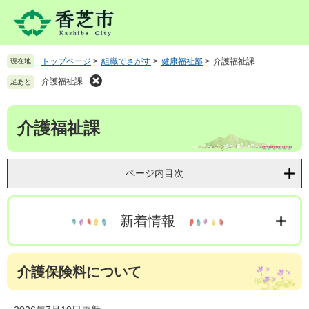
ペ
メ
ー
ニ
ジ
ュ
の
ー
トップページ
>
組織でさがす
>
健康福祉部
>
介護福祉課
現在地
先
を
頭
飛
介護福祉課
足あと
で
ば
す
し
本
。
て
介護福祉課
文
本
文
へ
ページ内目次
新着情報
介護保険料について