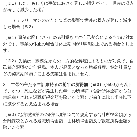
（※1）した、もしくは事業における著しい損失がでて、世帯の収入
が著しく減少した場合
（サラリーマンのかた）失業の影響で世帯の収入が著しく減少
した場合（※2）
（※1）事業の廃止はいわゆる引退などの自己都合によるものは対象
外です。事業の休止の場合は休止期間が1年間以上である場合としま
す。
（※2）失業は、勤務先からの一方的な解雇によるものが対象で、自
己都合退職や定年退職、本人が起因となった懲戒解雇、契約社員な
どの契約期間満了による失業は含まれません。
2. 世帯の主たる生計維持者の
前年の所得額（※3）
が500万円以下
で、かつ、死亡などが発生した年中の所得額（合計所得金額から分
離課税とされる退職所得金額を除いた金額）が前年に比し半分以下
に減少すると見込まれる場合
（※3）地方税法第292条第1項第13号で規定する合計所得金額から
分離課税とされる退職所得金額、山林所得金額及び譲渡所得金額を
除いた金額