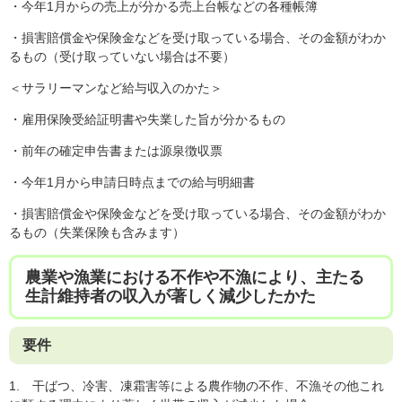
・今年1月からの売上が分かる売上台帳などの各種帳簿
・損害賠償金や保険金などを受け取っている場合、その金額がわか
るもの（受け取っていない場合は不要）
＜サラリーマンなど給与収入のかた＞
・雇用保険受給証明書や失業した旨が分かるもの
・前年の確定申告書または源泉徴収票
・今年1月から申請日時点までの給与明細書
・損害賠償金や保険金などを受け取っている場合、その金額がわか
るもの（失業保険も含みます）
農業や漁業における不作や不漁により、主たる
生計維持者の収入が著しく減少したかた
要件
1. 干ばつ、冷害、凍霜害等による農作物の不作、不漁その他これ