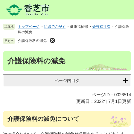
ペ
メ
ー
ニ
ジ
ュ
の
ー
トップページ
>
組織でさがす
>
健康福祉部
>
介護福祉課
>
介護保険
現在地
先
を
料の減免
頭
飛
で
ば
介護保険料の減免
足あと
す
し
。
て
本
介護保険料の減免
本
文
文
へ
ページ内目次
ページID：0026514
更新日：2022年7月1日更新
介護保険料の減免について
次の場合において、介護保険料の減免が適用されることがありま