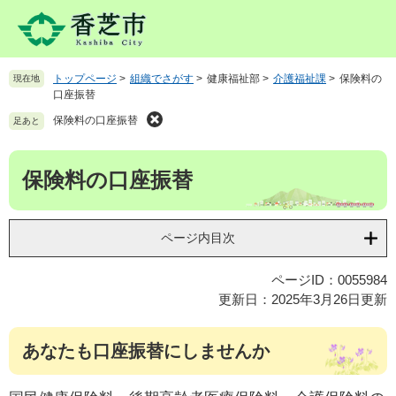
ペ
メ
ー
ニ
ジ
ュ
の
ー
トップページ
>
組織でさがす
>
健康福祉部
>
介護福祉課
>
保険料の
現在地
先
を
口座振替
頭
飛
で
ば
保険料の口座振替
足あと
す
し
。
て
本
保険料の口座振替
本
文
文
へ
ページ内目次
ページID：0055984
更新日：2025年3月26日更新
あなたも口座振替にしませんか