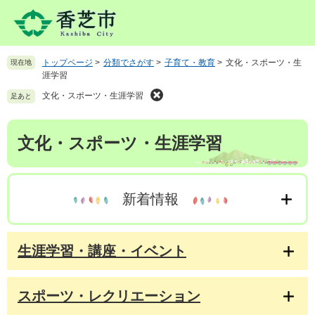
ペ
メ
ー
ニ
ジ
ュ
の
ー
トップページ
>
分類でさがす
>
子育て・教育
>
文化・スポーツ・生
現在地
先
を
涯学習
頭
飛
で
ば
文化・スポーツ・生涯学習
足あと
す
し
。
て
本
文化・スポーツ・生涯学習
本
文
文
へ
新着情報
生涯学習・講座・イベント
スポーツ・レクリエーション