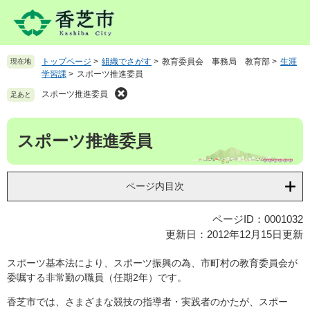
ペ
メ
ー
ニ
ジ
ュ
の
ー
トップページ
>
組織でさがす
>
教育委員会 事務局 教育部
>
生涯
現在地
先
を
学習課
>
スポーツ推進委員
頭
飛
で
ば
スポーツ推進委員
足あと
す
し
。
て
本
スポーツ推進委員
本
文
文
へ
ページ内目次
ページID：0001032
更新日：2012年12月15日更新
スポーツ基本法により、スポーツ振興の為、市町村の教育委員会が
委嘱する非常勤の職員（任期2年）です。
香芝市では、さまざまな競技の指導者・実践者のかたが、スポー