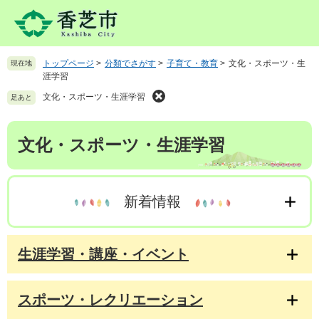
ペ
メ
ー
ニ
ジ
ュ
の
ー
トップページ
>
分類でさがす
>
子育て・教育
>
文化・スポーツ・生
現在地
先
を
涯学習
頭
飛
で
ば
文化・スポーツ・生涯学習
足あと
す
し
。
て
本
文化・スポーツ・生涯学習
本
文
文
へ
新着情報
生涯学習・講座・イベント
スポーツ・レクリエーション