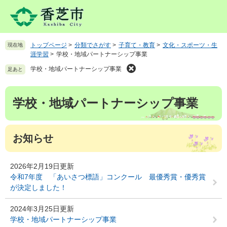
ペ
メ
ー
ニ
ジ
ュ
の
ー
トップページ
>
分類でさがす
>
子育て・教育
>
文化・スポーツ・生
現在地
先
を
涯学習
>
学校・地域パートナーシップ事業
頭
飛
で
ば
学校・地域パートナーシップ事業
足あと
す
し
。
て
本
学校・地域パートナーシップ事業
本
文
文
へ
お知らせ
2026年2月19日更新
令和7年度 「あいさつ標語」コンクール 最優秀賞・優秀賞
が決定しました！
2024年3月25日更新
学校・地域パートナーシップ事業