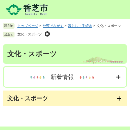
ペ
メ
ー
ニ
ジ
ュ
の
ー
トップページ
>
分類でさがす
>
暮らし・手続き
>
文化・スポーツ
現在地
先
を
頭
飛
文化・スポーツ
足あと
で
ば
す
し
本
。
て
文化・スポーツ
文
本
文
へ
新着情報
文化・スポーツ