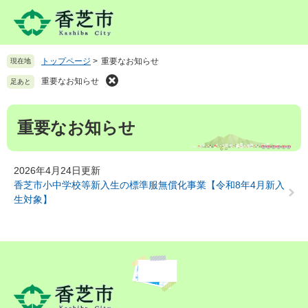
ペ
メ
ー
ニ
ジ
ュ
の
ー
トップページ
>
重要なお知らせ
現在地
先
を
頭
飛
重要なお知らせ
足あと
で
ば
す
し
本
。
て
重要なお知らせ
文
本
文
へ
2026年4月24日更新
香芝市小中学校等新入生の標準服無償化事業【令和8年4月新入
生対象】