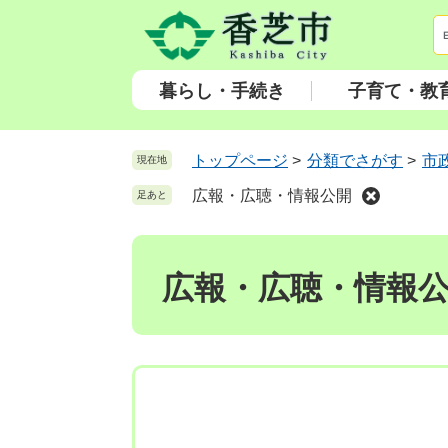
ペ
メ
ー
ニ
ジ
ュ
の
ー
暮らし・手続き
子育て・教
先
を
頭
飛
で
ば
トップページ
>
分類でさがす
>
市
現在地
す
し
広報・広聴・情報公開
足あと
。
て
本
本
文
文
へ
広報・広聴・情報