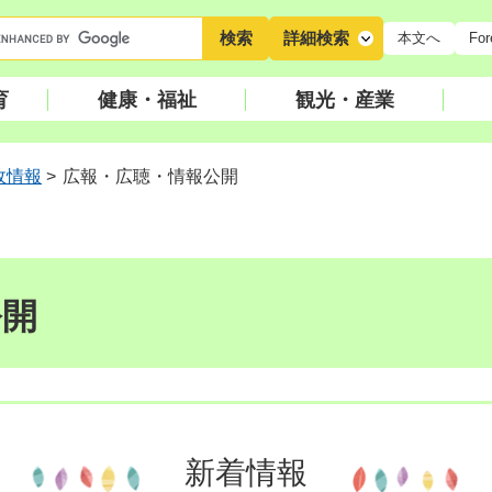
キ
詳細検索
本文へ
For
ー
ワ
育
健康・福祉
観光・産業
ー
ド
検
政情報
>
広報・広聴・情報公開
索
公開
新着情報