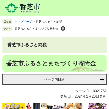
ペ
メ
ー
ニ
ジ
ュ
の
ー
トップページ
>
香芝市ふるさと納税
現在地
先
を
頭
飛
香芝市ふるさとまちづくり寄附金
足あと
で
ば
す
し
。
て
香芝市ふるさと納税
本
文
本
へ
香芝市ふるさとまちづくり寄附金
文
ページ内目次
ページID：0021752
更新日：2024年2月29日更新