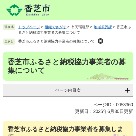
ペ
メ
ー
ニ
ジ
ュ
の
ー
トップページ
>
組織でさがす
>
市民環境部
>
地域振興課
>
香芝市ふ
現在地
先
を
るさと納税協力事業者の募集について
頭
飛
で
ば
香芝市ふるさと納税協力事業者の募集について
足あと
す
し
。
て
本
香芝市ふるさと納税協力事業者の募
本
文
文
集について
へ
ページ内目次
ページID：0053360
更新日：2025年6月30日更新
香芝市ふるさと納税協力事業者を募集しま