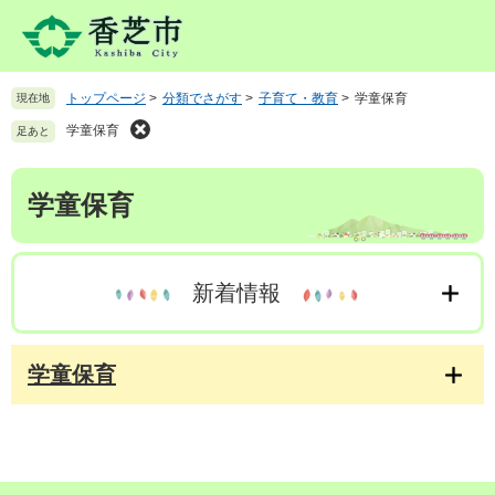
ペ
メ
ー
ニ
ジ
ュ
の
ー
トップページ
>
分類でさがす
>
子育て・教育
>
学童保育
現在地
先
を
頭
飛
学童保育
足あと
で
ば
す
し
本
。
て
学童保育
文
本
文
へ
新着情報
学童保育